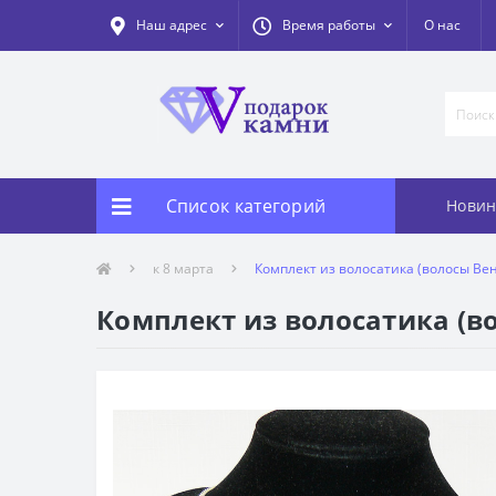
Наш адрес
Время работы
О нас
Список категорий
Новин
к 8 марта
Комплект из волосатика (волосы Вене
Комплект из волосатика (во