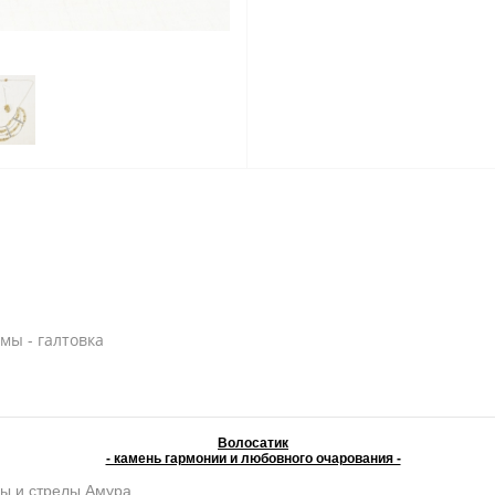
мы - галтовка
Волосатик
- камень гармонии и любовного очарования -
ы и стрелы Амура