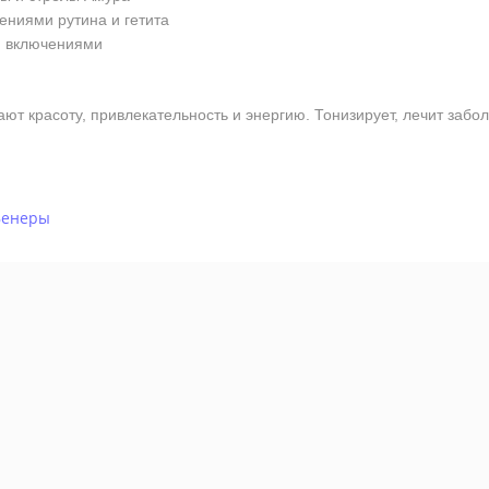
ениями рутина и гетита
и включениями
красоту, привлекательность и энергию. Тонизирует, лечит забо
Венеры