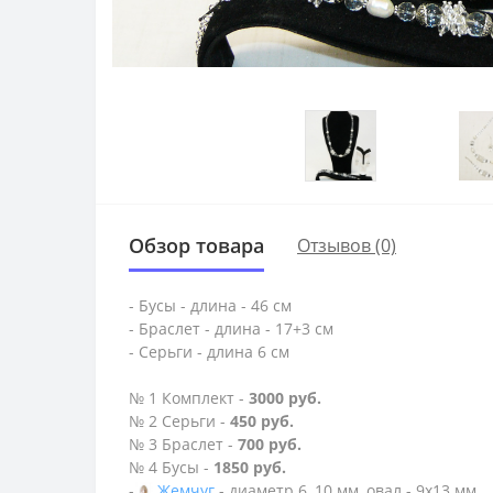
Обзор товара
Отзывов (0)
- Бусы - длина - 46 см
- Браслет - длина - 17+3 см
- Серьги - длина 6 см
№ 1 Комплект -
3000 руб.
№ 2 Серьги -
450 руб.
№ 3 Браслет -
700 руб.
№ 4 Бусы -
1850 руб.
-
Жемчуг
- диаметр 6, 10 мм, овал - 9х13 мм