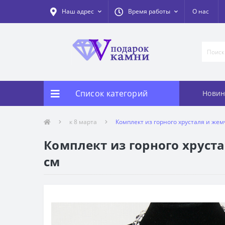
Наш адрес
Время работы
О нас
Список категорий
Новин
к 8 марта
Комплект из горного хрусталя и жемч
Комплект из горного хрустал
см