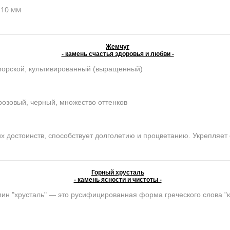
, 10 мм
Жемчуг
- камень счастья здоровья и любви -
морской, культивированный (выращенный)
розовый, черный, множество оттенков
достоинств, способствует долголетию и процветанию. Укрепляет 
Горный хрусталь
- камень ясности и чистоты -
ин "хрусталь" — это русифицированная форма греческого слова "