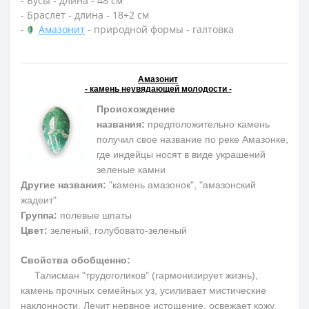
- Бусы - длина - 48 см
- Браслет - длина - 18+2 см
-
Амазонит
- природной формы - галтовка
Амазонит
- камень неувядающей молодости -
Происхождение
названия:
предположительно камень
получил свое название по реке Амазонке,
где индейцы носят в виде украшений
зеленые камни
Другие названия:
"камень амазонок", "амазонский
жадеит"
Группа:
полевые шпаты
Цвет:
зеленый, голубовато-зеленый
Свойства обобщенно:
Талисман "трудоголиков" (гармонизирует жизнь),
камень прочных семейных уз, усиливает мистические
наклонности. Лечит нервное истощение, освежает кожу.