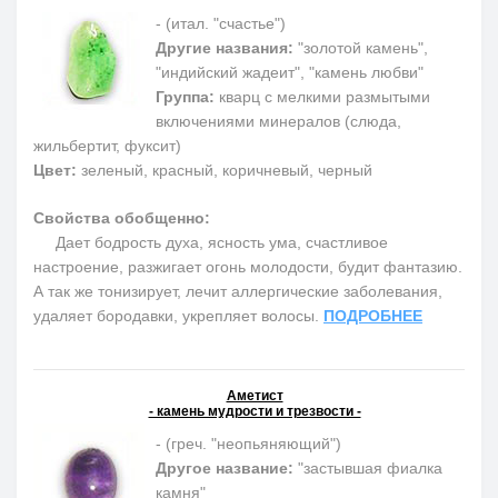
- (итал. "счастье")
Другие названия:
"золотой камень",
"индийский жадеит", "камень любви"
Группа:
кварц с мелкими размытыми
включениями минералов (слюда,
жильбертит, фуксит)
Цвет:
зеленый, красный, коричневый, черный
Свойства обобщенно:
Дает бодрость духа, ясность ума, счастливое
настроение, разжигает огонь молодости, будит фантазию.
А так же тонизирует, лечит аллергические заболевания,
удаляет бородавки, укрепляет волосы.
ПОДРОБНЕЕ
Аметист
- камень мудрости и трезвости -
- (греч. "неопьяняющий")
Другое название:
"застывшая фиалка
камня"