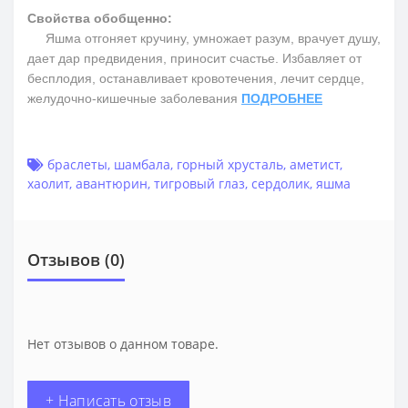
Свойства обобщенно:
Яшма отгоняет кручину, умножает разум, врачует душу,
дает дар предвидения, приносит счастье. Избавляет от
бесплодия, останавливает кровотечения, лечит сердце,
желудочно-кишечные заболевания
ПОДРОБНЕЕ
браслеты
,
шамбала
,
горный хрусталь
,
аметист
,
хаолит
,
авантюрин
,
тигровый глаз
,
сердолик
,
яшма
Отзывов (0)
Нет отзывов о данном товаре.
+ Написать отзыв