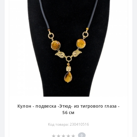
Кулон - подвеска -Этюд- из тигрового глаза -
56 см
Код товара: 230410516
0