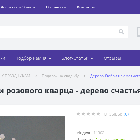
Доставка и Оплата
Оптовикам
Контакты
ки
Подбор камня
Блог-Статьи
Отзывы
К ПРАЗДНИКАМ
Подарок на свадьбу
Дерево Любви из аметиста 
 розового кварца - дерево счасть
Отзывы:
(0)
Модель:
11302
Наличие:
Есть в наличии