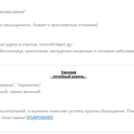
иалка камня"
о насыщенного, бывает с красноватым оттенком)
 удачу и счастье, способствует ду-
, бессонница, алкоголизм, желудочно-кишечные и половые заболев
Змеевик
- лечебный камень -
камень", "серпентин"
ный, темно-зеленый.
тительной, а мужчине помогает устоять против обольщения. Помо
, гонит камни
ПОДРОБНЕЕ