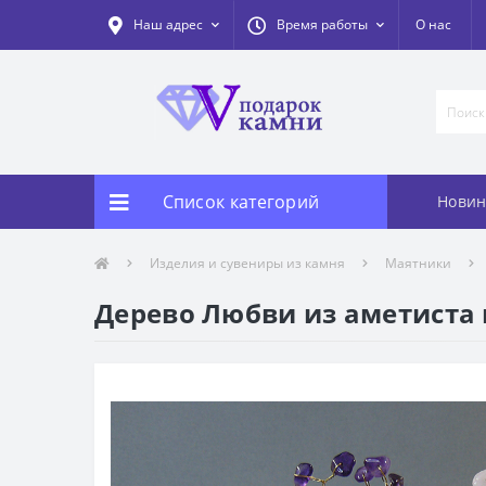
Наш адрес
Время работы
О нас
Список категорий
Новин
Изделия и сувениры из камня
Маятники
Дерево Любви из аметиста и