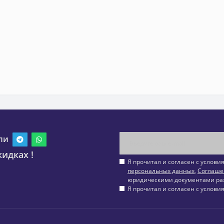
ли
идках !
Я прочитал и согласен с услов
персональных данных
,
Соглаше
юридическими документами ра
Я прочитал и согласен с услов