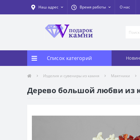
Наш адрес
Время работы
О нас
Список категорий
Новин
Изделия и сувениры из камня
Маятники
Дерево большой любви из к