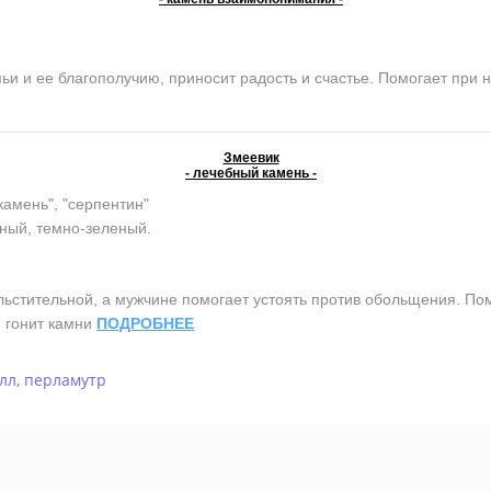
и ее благополучию, приносит радость и счастье. Помогает при н
Змеевик
- лечебный камень -
камень", "серпентин"
ный, темно-зеленый.
тительной, а мужчине помогает устоять против обольщения. Помо
, гонит камни
ПОДРОБНЕЕ
лл
,
перламутр