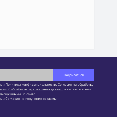
Подписаться
иями
Политики конфиденциальности
,
Согласия на обработку
ния об обработке персональных данных
, а так же со всеми
змещенными на сайте
иями
Согласия на получение рекламы