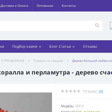
Доставка и Оплата
Оптовикам
Контакты
ки
Подбор камня
Блог-Статьи
Отзывы
К ПРАЗДНИКАМ
Подарок на свадьбу
Дерево большой любви из 
оралла и перламутра - дерево сча
Отзывы:
(0)
Модель:
18910
Наличие:
Есть в наличии