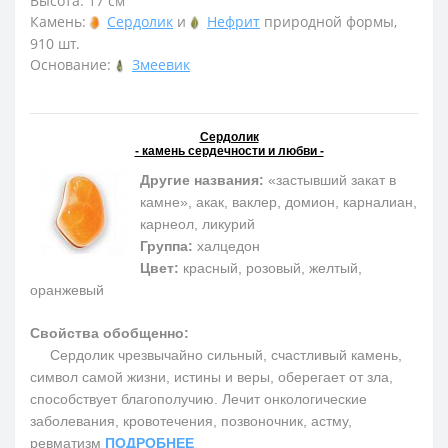
Высота: 17 см
Камень:
Сердолик
и
Нефрит
природной формы,
910 шт.
Основание:
Змеевик
Сердолик
- камень сердечности и любви -
Другие названия:
«застывший закат в
камне», акак, ваклер, домион, карналиан,
карнеол, ликурий
Группа:
халцедон
Цвет:
красный, розовый, желтый,
оранжевый
Свойства обобщенно:
Сердолик чрезвычайно сильный, счастливый камень,
символ самой жизни, истины и веры, оберегает от зла,
способствует благополучию. Лечит онкологические
заболевания, кровотечения, позвоночник, астму,
ревматизм
ПОДРОБНЕЕ