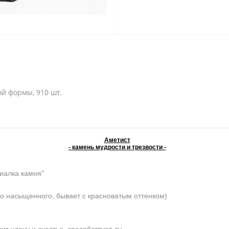
й формы, 910 шт.
Аметист
- камень мудрости и трезвости -
иалка камня"
о насыщенного, бывает с красноватым оттенком)
 удачу и счастье, способствует ду-