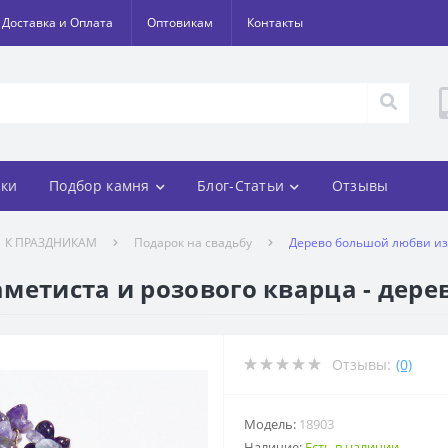
Доставка и Оплата
Оптовикам
Контакты
ки
Подбор камня
Блог-Статьи
Отзывы
К ПРАЗДНИКАМ
Подарок на свадьбу
Дерево большой любви из 
метиста и розового кварца - дере
Отзывы:
(0)
Модель:
18903
Наличие:
Есть в наличии