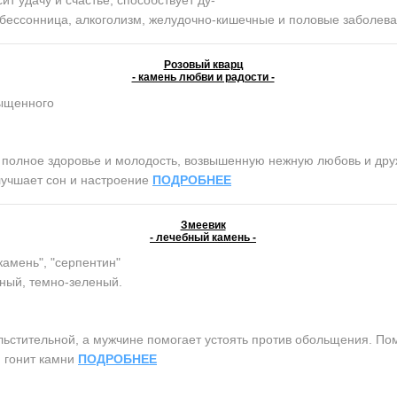
, бессонница, алкоголизм, желудочно-кишечные и половые заболев
Розовый кварц
- камень любви и радости -
сыщенного
олное здоровье и молодость, возвышенную нежную любовь и дружб
лучшает сон и настроение
ПОДРОБНЕЕ
Змеевик
- лечебный камень -
камень", "серпентин"
ный, темно-зеленый.
тительной, а мужчине помогает устоять против обольщения. Помо
, гонит камни
ПОДРОБНЕЕ