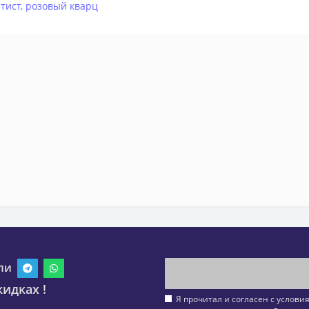
тист
,
розовый кварц
ли
идках !
Я прочитал и согласен с услов