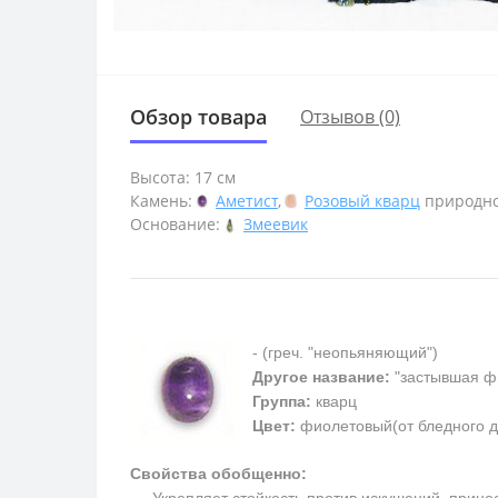
Обзор товара
Отзывов (0)
Высота: 17 см
Камень:
Аметист
,
Розовый кварц
природно
Основание:
Змеевик
- (греч. "неопьяняющий")
Другое название:
"застывшая ф
Группа:
кварц
Цвет:
фиолетовый(от бледного д
Свойства обобщенно:
Укрепляет стойкость против искушений, приносит