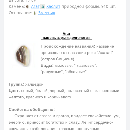
Высота: 17 см
Камень:
Агат
,
Хаолит
природной формы, 910 шт.
Основание:
Змеевик
Агат
- камень веры и долголетия -
Происхождение названия:
название
произошло от названия реки "Ахатас"
(остров Сицилия)
Виды:
моховые, "глазковые",
"радужные", "облачные"
Группа:
халцедон
Цвет:
серый, белый, черный, полосчатый с включениями
желтого, красного и коричневого
Свойства обобщенно:
Охраняет от сглаза и врагов, придает спокойствие, ум,
энергию, приносит богатство и славу. Лечит сердечно-
сосудистые заболевания, глазные, простудные,