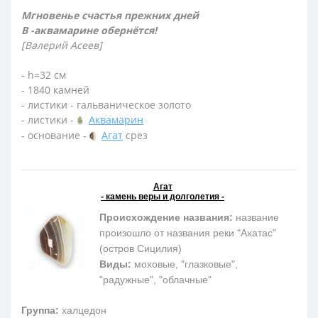
Мгновенье счастья прежних дней
В -аквамарине обернётся!
[Валерий Асеев]
- h=32 см
- 1840 камней
- листики - гальваническое золото
- листики -
Аквамарин
- основание -
Агат
срез
Агат
- камень веры и долголетия -
Происхождение названия:
название
произошло от названия реки "Ахатас"
(остров Сицилия)
Виды:
моховые, "глазковые",
"радужные", "облачные"
Группа:
халцедон