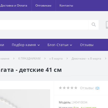
Доставка и Оплата
Оптовикам
Контакты
ки
Подбор камня
Блог-Статьи
Отзывы
 камня
К ПРАЗДНИКАМ
к 8 марта
Девочкам - к 8 марта
гата - детские 41 см
Отзывы:
(0)
Модель:
240410034
Наличие:
Есть в наличии