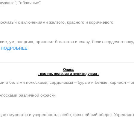
адужные", "облачные"
осчатый с включениями желтого, красного и коричневого
ие, ум, энергию, приносит богатство и славу. Лечит сердечно-сос
.
ПОДРОБНЕЕ
Оникс
- камень величия и великодушия -
ми и белыми полосками, сардониксы – бурые и белые, карнеол – о
олосками различной окраски
ет мужество и уверенность в себе, сильнейший оберег. Укрепляет 