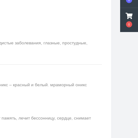
0
0
удистые заболевания, глазные, простудные,
никс – красный и белый. мраморный оникс
память, лечит бессонницу, сердце, снимает