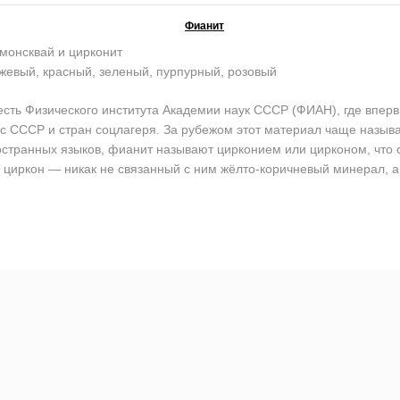
Фианит
монсквай и цирконит
жевый, красный, зеленый, пурпурный, розовый
ь Физического института Академии наук СССР (ФИАН), где впервы
кс СССР и стран соцлагеря. За рубежом этот материал чаще назы
остранных языков, фианит называют цирконием или цирконом, что со
циркон — никак не связанный с ним жёлто-коричневый минерал, а