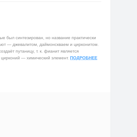
е был синтезирован, но название практически
вают — джевалитом, даймонскваем и цирконитом.
здаёт путаницу, т. к. фианит является
 цирконий — химический элемент.
ПОДРОБНЕЕ