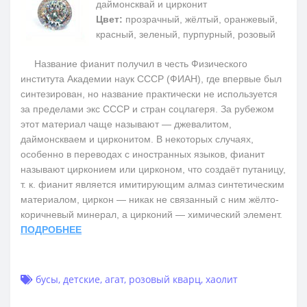
даймонсквай и цирконит
Цвет:
прозрачный, жёлтый, оранжевый,
красный, зеленый, пурпурный, розовый
Название фианит получил в честь Физического
института Академии наук СССР (ФИАН), где впервые был
синтезирован, но название практически не используется
за пределами экс СССР и стран соцлагеря. За рубежом
этот материал чаще называют — джевалитом,
даймонскваем и цирконитом. В некоторых случаях,
особенно в переводах с иностранных языков, фианит
называют цирконием или цирконом, что создаёт путаницу,
т. к. фианит является имитирующим алмаз синтетическим
материалом, циркон — никак не связанный с ним жёлто-
коричневый минерал, а цирконий — химический элемент.
ПОДРОБНЕЕ
бусы
,
детские
,
агат
,
розовый кварц
,
хаолит