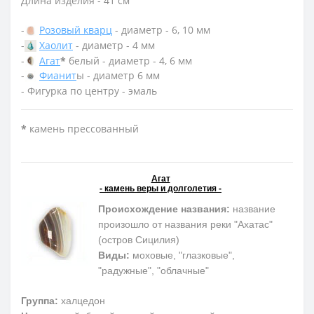
Длина изделия - 41 см
-
Розовый кварц
- диаметр - 6, 10 мм
-
Хаолит
- диаметр - 4 мм
-
Агат
*
белый - диаметр - 4, 6 мм
-
Фианит
ы - диаметр 6 мм
- Фигурка по центру - эмаль
*
камень прессованный
Агат
- камень веры и долголетия -
Происхождение названия:
название
произошло от названия реки "Ахатас"
(остров Сицилия)
Виды:
моховые, "глазковые",
"радужные", "облачные"
Группа:
халцедон