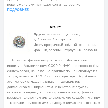
нервную систему, улучшает сон и настроение
ПОДРОБНЕЕ
Фианит
Другие названия:
джевалит,
даймонсквай и цирконит
Цвет:
прозрачный, жёлтый, оранжевый,
красный, зеленый, пурпурный, розовый
Название фианит получил в честь Физического
института Академии наук СССР (ФИАН), где впервые был
синтезирован, но название практически не используется
за пределами экс СССР и стран соцлагеря. За рубежом
этот материал чаще называют — джевалитом,
даймонскваем и цирконитом. В некоторых случаях,
особенно в переводах с иностранных языков, фианит
называют цирконием или цирконом, что создаёт путаницу,
т. к. фианит является имитирующим алмаз синтетическим
материалом, циркон — никак не связанный с ним жёлто-