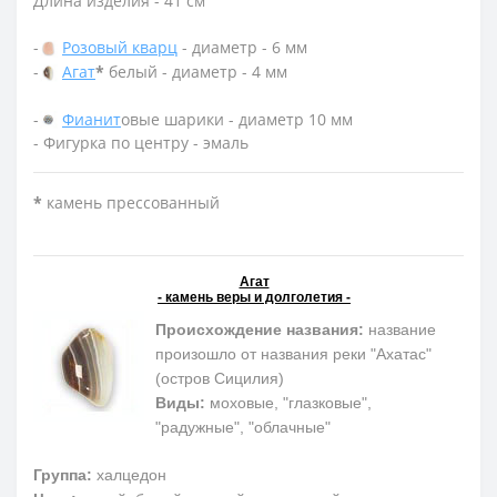
Длина изделия - 41 см
-
Розовый кварц
- диаметр - 6 мм
-
Агат
*
белый - диаметр - 4 мм
-
Фианит
овые шарики - диаметр 10 мм
- Фигурка по центру - эмаль
*
камень прессованный
Агат
- камень веры и долголетия -
Происхождение названия:
название
произошло от названия реки "Ахатас"
(остров Сицилия)
Виды:
моховые, "глазковые",
"радужные", "облачные"
Группа:
халцедон