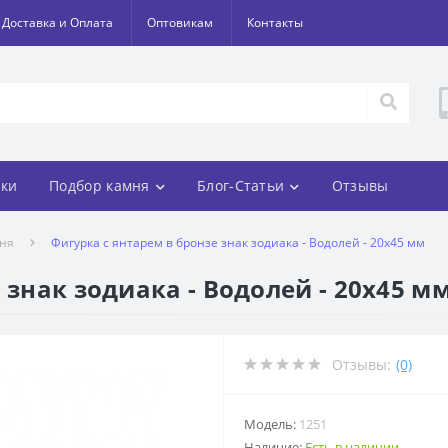
Доставка и Оплата
Оптовикам
Контакты
ки
Подбор камня
Блог-Статьи
Отзывы
мня
Фигурка с янтарем в бронзе знак зодиака - Водолей - 20х45 мм
 знак зодиака - Водолей - 20х45 м
Отзывы:
(0)
Модель:
1251
Наличие:
Есть в наличии