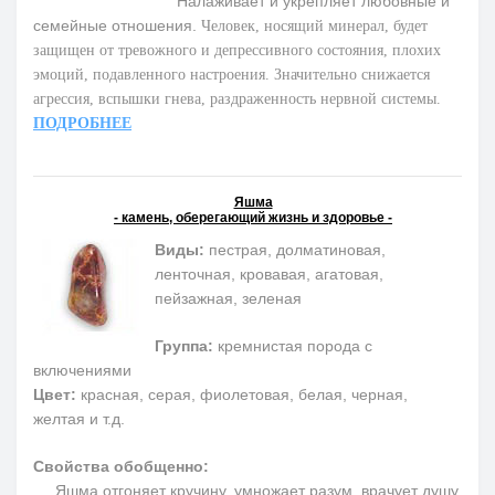
Налаживает и укрепляет любовные и
семейные отношения.
Человек, носящий минерал, будет
защищен от тревожного и депрессивного состояния, плохих
эмоций, подавленного настроения. Значительно снижается
агрессия, вспышки гнева, раздраженность нервной системы.
ПОДРОБНЕЕ
Яшма
- камень, оберегающий жизнь и здоровье -
Виды:
пестрая, долматиновая,
ленточная, кровавая, агатовая,
пейзажная, зеленая
Группа:
кремнистая порода с
включениями
Цвет:
красная, серая, фиолетовая, белая, черная,
желтая и т.д.
Свойства обобщенно:
Яшма отгоняет кручину, умножает разум, врачует душу,