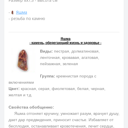
Размер 8х7,5 - высота см
-
Яшма
- резьба по камню
Яшма
- камень, оберегающий жизнь и здоровье -
Виды:
пестрая, долматиновая,
ленточная, кровавая, агатовая,
пейзажная, зеленая
Группа:
кремнистая порода с
включениями
Цвет:
красная, серая, фиолетовая, белая, черная,
желтая и т.д.
Свойства обобщенно:
Яшма отгоняет кручину, умножает разум, врачует душу,
дает дар предвидения, приносит счастье. Избавляет от
бесплодия, останавливает кровотечения, лечит сердце,