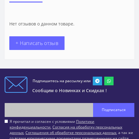
Нет отзывов о данном товаре.
+ Написать отзыв
Подпишитесь на рассылку или
Сообщим о Новинках и Скидках !
Подписаться
Я прочитал и согласен с условиями
Политики
конфиденциальности
,
Согласия на обработку персональных
данных
,
Соглашения об обработке персональных данных
, а так же
со всеми юридическими документами размещенными на сайте