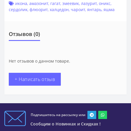
икона
,
амазонит
,
гагат
,
змеевик
,
лазурит
,
оникс
,
сердолик
,
флюорит
,
халцедон
,
чароит
,
янтарь
,
яшма
Отзывов (0)
Нет отзывов о данном товаре.
+ Написать отзыв
Подпишитесь на рассылку или
Сообщим о Новинках и Скидках !