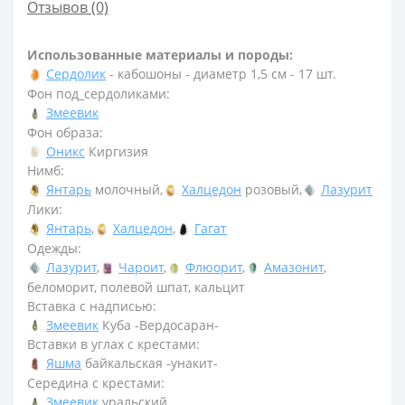
Отзывов (0)
Использованные материалы и породы:
Сердолик
- кабошоны - диаметр 1,5 см - 17 шт.
Фон под_сердоликами:
Змеевик
Фон образа:
Оникс
Киргизия
Нимб:
Янтарь
молочный,
Халцедон
розовый,
Лазурит
Лики:
Янтарь
,
Халцедон
,
Гагат
Одежды:
Лазурит
,
Чароит
,
Флюорит
,
Амазонит
,
беломорит, полевой шпат, кальцит
Вставка с надписью:
Змеевик
Куба -Вердосаран-
Вставки в углах с крестами:
Яшма
байкальская -унакит-
Середина с крестами:
Змеевик
уральский