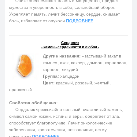
Оникс обеспечивает власть и могущество, придает
мужество и уверенность в себе, сильнейший оберег.
Укрепляет память, лечит бессонницу, сердце, снимает
боль, избавляет от опухоли
ПОДРОБНЕЕ
Сердолик
- камень сердечности и любви -
Другие названия:
«застывший закат в
камне», акак, ваклер, домион, карналиан,
карнеол, ликурий
Группа:
халцедон
Цвет:
красный, розовый, желтый,
оранжевый
Свойства обобщенно:
Сердолик чрезвычайно сильный, счастливый камень,
символ самой жизни, истины и веры, оберегает от зла,
способствует благополучию. Лечит онкологические
заболевания, кровотечения, позвоночник, астму,
ревматизм
ПОДРОБНЕЕ