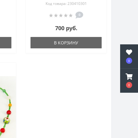
Код товара: 230410301
см
0
700 руб.
В КОРЗИНУ
0
0