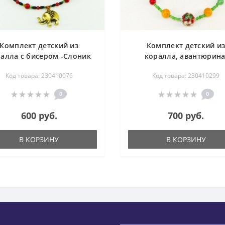
Комплект детский из
Комплект детский и
алла с бисером -Слоник
коралла, авантюрина
-Ду- бусы 42 см, браслет
розового кварца, оникс
Код товара: 230410076
Код товара: 230410299
10 см
Весна - бусы 42 см, бра
14-15 см
0
0
600 руб.
700 руб.
В КОРЗИНУ
В КОРЗИНУ