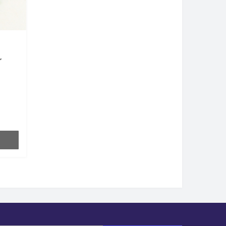
з
,
а -
слет