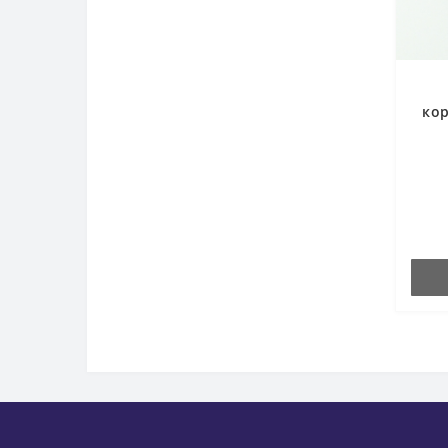
кор
Ду