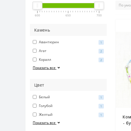
600
650
700
Камень
Авантюрин
1
Агат
2
Коралл
2
Показать все
Цвет
Белый
1
Голубой
1
Желтый
1
Ком
Показать все
- б