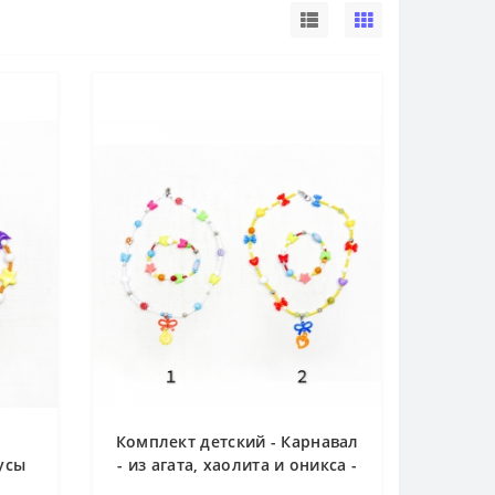
Комплект детский - Карнавал
бусы
- из агата, хаолита и оникса -
см
бусы 42 см и браслет 14-15