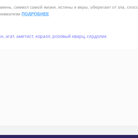
нь, символ самой жизни, истины и веры, оберегает от зла, спосо
 ревматизм
ПОДРОБНЕЕ
ин
,
агат
,
аметист
,
коралл
,
розовый кварц
,
сердолик