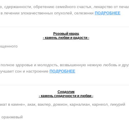
сдержанности, обретению семейного счастья, лекарство от печали 
т в лечении злокачественных опухолей, селезенки
ПОДРОБНЕЕ
Розовый кварц
- камень любви и радости -
сыщенного
олное здоровье и молодость, возвышенную нежную любовь и дружб
лучшает сон и настроение
ПОДРОБНЕЕ
Сердолик
- камень сердечности и любви -
кат в камне», акак, ваклер, домион, карналиан, карнеол, ликурий
, оранжевый