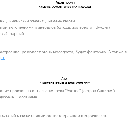
Авантюрин
- камень романтических надежд -
нь", "индийский жадеит", "камень любви"
ыми включениями минералов (слюда, жильбертит, фуксит)
евый, черный
строение, разжигает огонь молодости, будит фантазию. А так же т
ЕЕ
Агат
- камень веры и долголетия -
ание произошло от названия реки "Ахатас" (остров Сицилия)
адужные", "облачные"
осчатый с включениями желтого, красного и коричневого