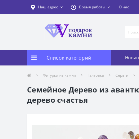
Наш адрес
Время работы
О нас
Список категорий
Новин
Фигурки из камня
Галтовка
Серьги
Семейное Дерево из авантюр
дерево счастья