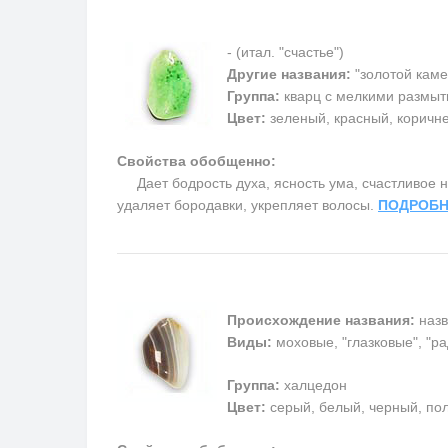
- (итал. "счастье")
Другие названия:
"золотой каме
Группа:
кварц с мелкими размыт
Цвет:
зеленый, красный, коричн
Свойства обобщенно:
Дает бодрость духа, ясность ума, счастливое на
удаляет бородавки, укрепляет волосы.
ПОДРОБН
Происхождение названия:
назв
Виды:
моховые, "глазковые", "р
Группа:
халцедон
Цвет:
серый, белый, черный, пол