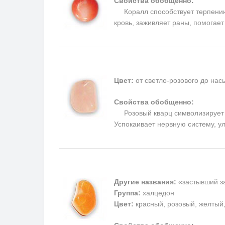
Свойства обобщенно:
Коралл способствует терпению, 
кровь, заживляет раны, помогае
Цвет:
от светло-розового до на
Свойства обобщенно:
Розовый кварц символизирует п
Успокаивает нервную систему, у
Другие названия:
«застывший за
Группа:
халцедон
Цвет:
красный, розовый, желтый