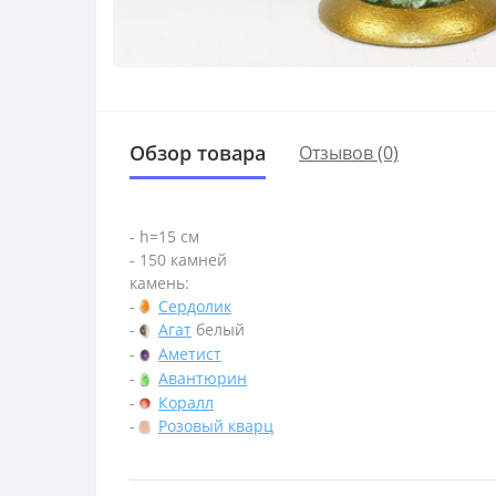
Обзор товара
Отзывов (0)
- h=15 см
- 150 камней
камень:
-
Сердолик
-
Агат
белый
-
Аметист
-
Авантюрин
-
Коралл
-
Розовый кварц