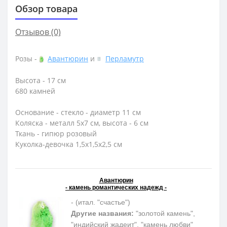
Обзор товара
Отзывов (0)
Розы -
Авантюрин
и
Перламутр
Высота - 17 см
680 камней
Основание - стекло - диаметр 11 см
Коляска - металл 5х7 см, высота - 6 см
Ткань - гипюр розовый
Куколка-девочка 1,5х1,5х2,5 см
Авантюрин
- камень романтических надежд -
- (итал. "счастье")
Другие названия:
"золотой камень",
"индийский жадеит", "камень любви"