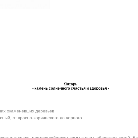
Янтарь
- камень солнечного счастья и здоровья -
них окаменевших деревьев
сный, от красно-коричневого до черного
ает интуицию, противодействует злым силам, оберегает детей. Бл