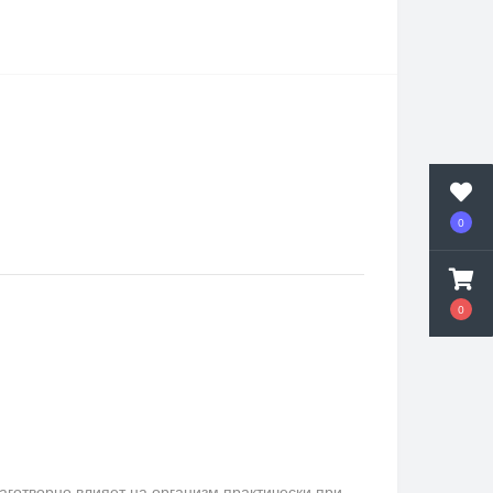
0
0
аготворно влияет на организм практически при