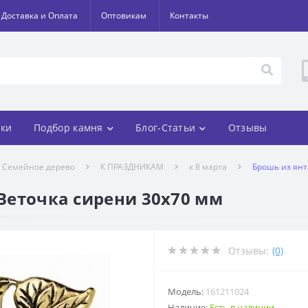
Доставка и Оплата
Оптовикам
Контакты
ки
Подбор камня
Блог-Статьи
Отзывы
Семейное дерево
К ПРАЗДНИКАМ
к 8 марта
Брошь из янт
 Веточка сирени 30х70 мм
Отзывы:
(0)
Модель:
161211024
Наличие:
Есть в наличии