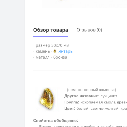
Обзор товара
Отзывов (0)
- размер 30х70 мм
- камень -
Янтарь
- металл - бронза
- (нем. «огненный камень»)
Другое название:
сукцинит
Группа:
ископаемая смола древ
Цвет:
белый, светло-желтый, кра
Свойства обобщенно:
Янтарь дарит счастье в любви и дружбе, усилив