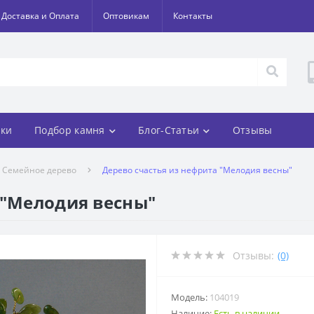
Доставка и Оплата
Оптовикам
Контакты
ки
Подбор камня
Блог-Статьи
Отзывы
Семейное дерево
Дерево счастья из нефрита "Мелодия весны"
 "Мелодия весны"
Отзывы:
(0)
Модель:
104019
Наличие:
Есть в наличии