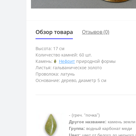
Обзор товара
Отзывов (0)
Высота: 17 см
Количество камней: 60 шт.
Камень:
Нефрит
природной формы
Листья: гальваническое золото
Проволока: латунь
Основание: дерево, диаметр 5 см
- (греч. “почка”)
Другое название:
камень земли
Группа:
водный карбонат меди
Цвет:
цвет от белого до черного