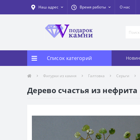
Наш адрес
Время работы
О нас
Список категорий
Новин
Фигурки из камня
Галтовка
Серьги
Дерево счастья из нефрита