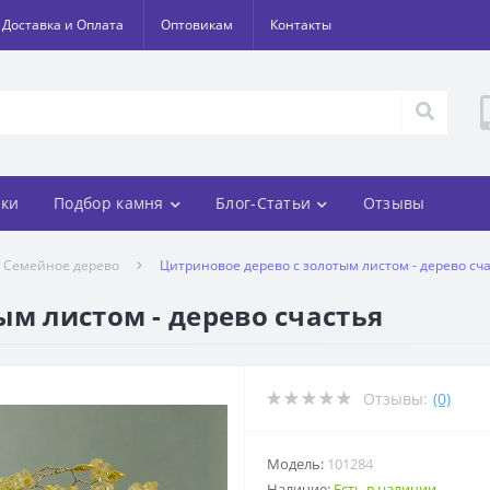
Доставка и Оплата
Оптовикам
Контакты
ки
Подбор камня
Блог-Статьи
Отзывы
Семейное дерево
Цитриновое дерево с золотым листом - дерево сч
ым листом - дерево счастья
Отзывы:
(0)
Модель:
101284
Наличие:
Есть в наличии