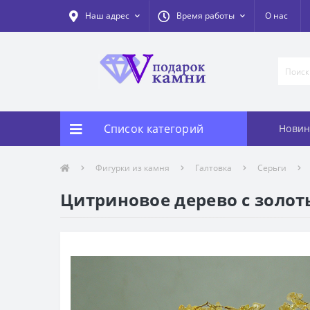
Наш адрес
Время работы
О нас
Список категорий
Новин
Фигурки из камня
Галтовка
Серьги
Цитриновое дерево с золот