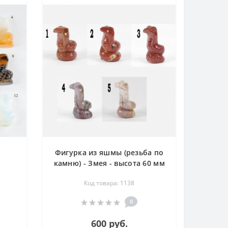
Фигурка из яшмы (резьба по
камню) - Змея - высота 60 мм
а,
Код товара: 1138
,
арца
0
я -
600 руб.