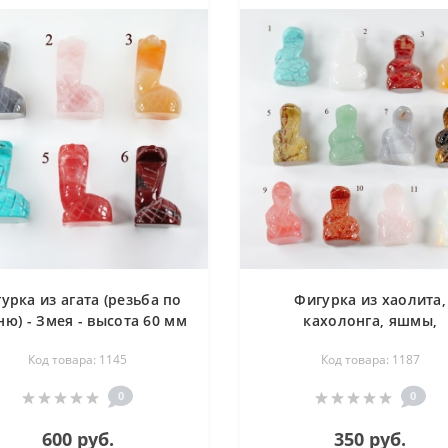
урка из агата (резьба по
Фигурка из хаолита,
ю) - Змея - высота 60 мм
кахолонга, яшмы,
сердолика, авантюрин
Код товара: 1145
Код товара: 1187
агата, тигрового глаза
халцедона, розового кв
0
0
(резьба по камню) - Зме
15х20х40 мм
600 руб.
350 руб.