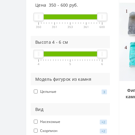
Цена
350
-
600
руб.
350
351
353
361
600
Высота
4
-
6
см
4
5
6
Модель фигурок из камня
Фиг
Цельные
3
камн
Вид
Насекомые
+2
Скорпион
+2