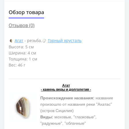
Обзор товара
Отзывов (0)
Агат
- резьба,
Горный хрусталь
Высота: 5 см
Ширина: 4 см
Толщина: 1 см
Вес: 46 г
Агат
- камень веры и долголетия -
Происхождение названия:
название
произошло от названия реки "Ахатас"
(остров Сицилия)
Виды:
моховые, "глазковые",
"радужные", "облачные"