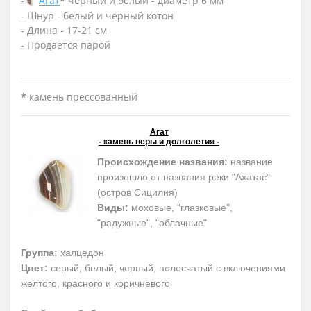
-
Агат
*
черный и белый - диаметр 6 мм
- Шнур - белый и черный котон
- Длина - 17-21 см
- Продаётся парой
*
камень прессованный
Агат
- камень веры и долголетия -
Происхождение названия:
название
произошло от названия реки "Ахатас"
(остров Сицилия)
Виды:
моховые, "глазковые",
"радужные", "облачные"
Группа:
халцедон
Цвет:
серый, белый, черный, полосчатый с включениями
желтого, красного и коричневого