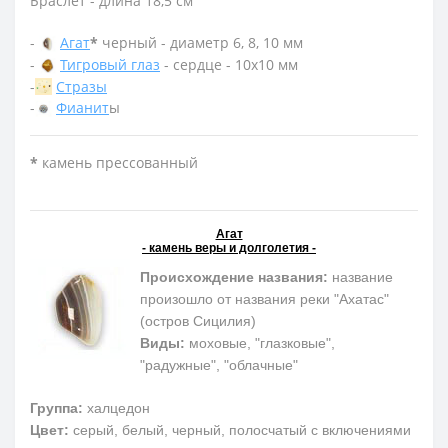
Браслет - длина 18,5 см
-
Агат
*
черный - диаметр 6, 8, 10 мм
-
Тигровый глаз
- сердце - 10х10 мм
-
Стразы
-
Фианит
ы
*
камень прессованный
Агат
- камень веры и долголетия -
Происхождение названия:
название
произошло от названия реки "Ахатас"
(остров Сицилия)
Виды:
моховые, "глазковые",
"радужные", "облачные"
Группа:
халцедон
Цвет:
серый, белый, черный, полосчатый с включениями