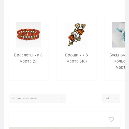
Браслеты - к 8
Броши - к 8
Бусы оже
марта (9)
марта (48)
колье -
марта 