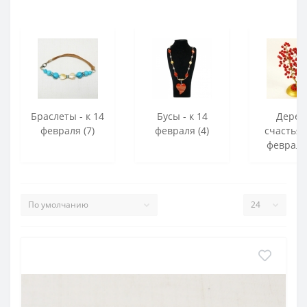
Браслеты - к 14
Бусы - к 14
Дерев
февраля (7)
февраля (4)
счастья -
февраля 