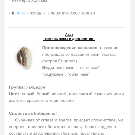
- Размер 25х28 мм
-
Агат
- жеода - гальваническое золото
Агат
- камень веры и долголетия -
Происхождение названия:
название
произошло от названия реки "Ахатас"
(остров Сицилия)
Виды:
моховые, "глазковые",
"радужные", "облачные"
Группа:
халцедон
Цвет:
серый, белый, черный, полосчатый с включениями
желтого, красного и коричневого
Свойства обобщенно:
Охраняет от сглаза и врагов, придает спокойствие, ум,
энергию, приносит богатство и славу. Лечит сердечно-
сосудистые заболевания, глазные, простудные,