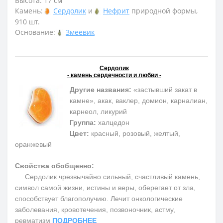
Высота: 17 см
Камень:
Сердолик
и
Нефрит
природной формы,
910 шт.
Основание:
Змеевик
Сердолик
- камень сердечности и любви -
Другие названия:
«застывший закат в
камне», акак, ваклер, домион, карналиан,
карнеол, ликурий
Группа:
халцедон
Цвет:
красный, розовый, желтый,
оранжевый
Свойства обобщенно:
Сердолик чрезвычайно сильный, счастливый камень,
символ самой жизни, истины и веры, оберегает от зла,
способствует благополучию. Лечит онкологические
заболевания, кровотечения, позвоночник, астму,
ревматизм
ПОДРОБНЕЕ