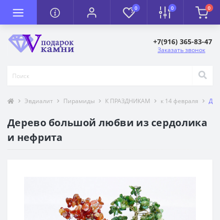
0
0
0
+7(916) 365-83-47
Заказать звонок
Эвдиалит
Пирамиды
К ПРАЗДНИКАМ
к 14 февраля
Дер
Дерево большой любви из сердолика
и нефрита