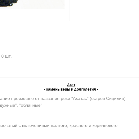
0 шт.
Агат
- камень веры и долголетия -
ание произошло от названия реки "Ахатас" (остров Сицилия)
адужные", "облачные"
осчатый с включениями желтого, красного и коричневого