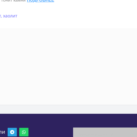
, гонит камни
ПОДРОБНЕЕ
т
,
хаолит
ли