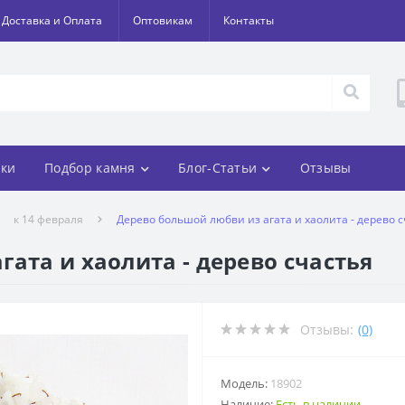
Доставка и Оплата
Оптовикам
Контакты
ки
Подбор камня
Блог-Статьи
Отзывы
к 14 февраля
Дерево большой любви из агата и хаолита - дерево с
ата и хаолита - дерево счастья
Отзывы:
(0)
Модель:
18902
Наличие:
Есть в наличии