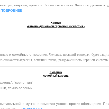
ие, ум, энергию, приносит богатство и славу. Лечит сердечно-сос
.
ПОДРОБНЕЕ
Хаолит
-камень душевной гармонии и счастья -
вные и семейные отношения.
Человек, носящий минерал, будет защищ
но снижается агрессия, вспышки гнева, раздраженность нервной системы
Змеевик
- лечебный камень -
камень", "серпентин"
ный, темно-зеленый.
тительной, а мужчине помогает устоять против обольщения. Помо