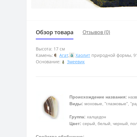
Обзор товара
Отзывов (0)
Высота: 17 см
Камень:
Агат
,
Хаолит
природной формы, 91
Основание:
Змеевик
Происхождение названия:
назв
Виды:
моховые, "глазковые", "р
Группа:
халцедон
Цвет:
серый, белый, черный, пол
Свойства обобщенно: