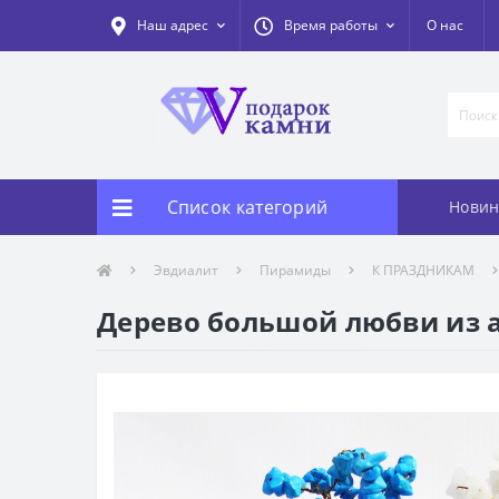
Наш адрес
Время работы
О нас
Список категорий
Новин
Эвдиалит
Пирамиды
К ПРАЗДНИКАМ
Дерево большой любви из аг