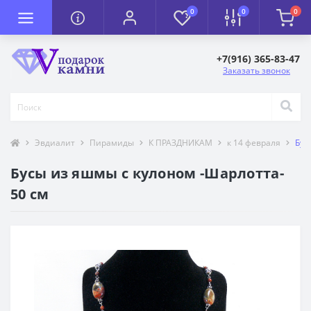
0
0
0
+7(916) 365-83-47
Заказать звонок
Эвдиалит
Пирамиды
К ПРАЗДНИКАМ
к 14 февраля
Бус
Бусы из яшмы с кулоном -Шарлотта-
50 см