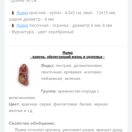
- Длина 50 см
-
Яшма
красная - кулон - 4,5х5 см, овал - 12х15 мм,
шарик диаметр - 4 мм
-
Яшма
песочная - огранка - диаметр 6 мм, 8 мм
- Фурнитура - цвет серебряный
Яшма
- камень, оберегающий жизнь и здоровье -
Виды:
пестрая, долматиновая,
ленточная, кровавая, агатовая,
пейзажная, зеленая
Группа:
кремнистая порода с
включениями
Цвет:
красная, серая, фиолетовая, белая, черная,
желтая и т.д.
Свойства обобщенно:
Яшма отгоняет кручину, умножает разум, врачует душу,