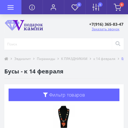
0
0
0
+7(916) 365-83-47
Заказать звонок
Эвдиалит
Пирамиды
К ПРАЗДНИКАМ
к 14 февраля
Бус
Бусы - к 14 февраля
Фильтр товаров