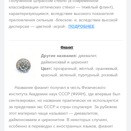
Полученное Штрассом стекло (в современной
классификации оптических стёкол — тяжёлый флинт),
характеризующимся, вследствие высокого показателя
преломления сильным -блеском- и, вследствие высокой
дисперсии — цветной -игрой-.
ПОДРОБНЕЕ
Фианит
Другие названия:
джевалит,
даймонсквай и цирконит
Цвет:
прозрачный, жёлтый, оранжевый,
красный, зеленый, пурпурный, розовый
Название фианит получил в честь Физического
института Академии наук СССР (ФИАН), где впервые был
синтезирован, но название практически не используется
за пределами экс СССР и стран соцлагеря. За рубежом
этот материал чаще называют — джевалитом,
даймонскваем и цирконитом. В некоторых случаях,
особенно в переводах с иностранных языков, фианит