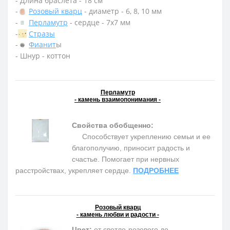
- Длина браслета - 18 см
-
Розовый кварц
- диаметр - 6, 8, 10 мм
-
Перламутр
- сердце - 7х7 мм
-
Стразы
-
Фианит
ы
- Шнур - коттон
Перламутр
- камень взаимопонимания -
Свойства обобщенно:
Способствует укреплению семьи и ее
благополучию, приносит радость и
счастье. Помогает при нервных
расстройствах, укрепляет сердце.
ПОДРОБНЕЕ
Розовый кварц
- камень любви и радости -
Цвет:
от светло-розового до