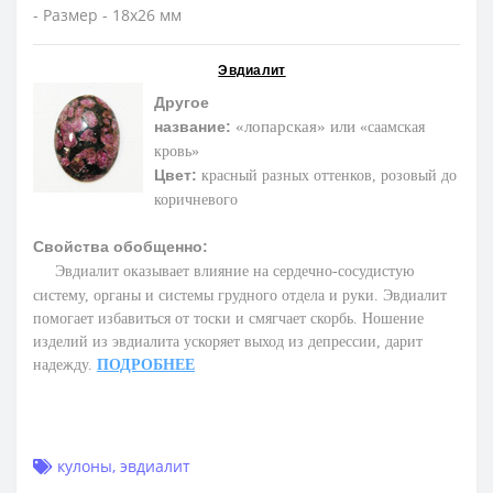
- Размер - 18х26 мм
Эвдиалит
Другое
название:
«лопарская»
или
«саамская
кровь»
Цвет:
к
расный разных оттенков, розовый до
коричневого
Свойства обобщенно:
Эвдиалит оказывает влияние на сердечно-сосудистую
систему, органы и системы грудного отдела и руки.
Эвдиалит
помогает избавиться от тоски и смягчает скорбь. Ношение
изделий из эвдиалита ускоряет выход из депрессии, дарит
надежду.
ПОДРОБНЕЕ
кулоны
,
эвдиалит