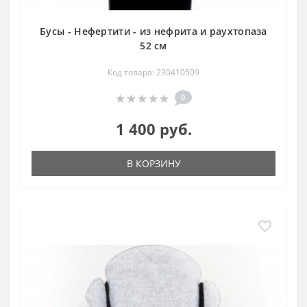
Бусы - Нефертити - из нефрита и раухтопаза
52 см
Код товара: 230410509
0
1 400 руб.
В КОРЗИНУ