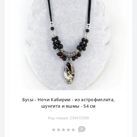
Бусы - Ночи Кабирии - из астрофиллита,
шунгита и яшмы - 54 см
Код товара: 230410390
0