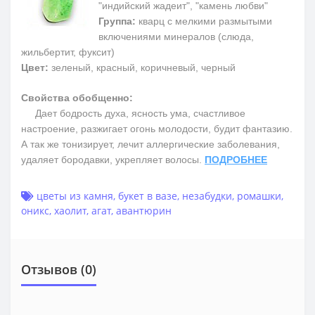
"индийский жадеит", "камень любви"
Группа:
кварц с мелкими размытыми
включениями минералов (слюда,
жильбертит, фуксит)
Цвет:
зеленый, красный, коричневый, черный
Свойства обобщенно:
Дает бодрость духа, ясность ума, счастливое
настроение, разжигает огонь молодости, будит фантазию.
А так же тонизирует, лечит аллергические заболевания,
удаляет бородавки, укрепляет волосы.
ПОДРОБНЕЕ
цветы из камня
,
букет в вазе
,
незабудки
,
ромашки
,
оникс
,
хаолит
,
агат
,
авантюрин
Отзывов (0)