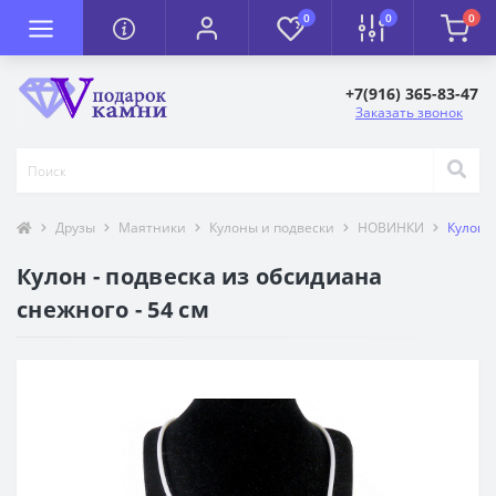
0
0
0
+7(916) 365-83-47
Заказать звонок
Друзы
Маятники
Кулоны и подвески
НОВИНКИ
Кулон -
Кулон - подвеска из обсидиана
снежного - 54 см