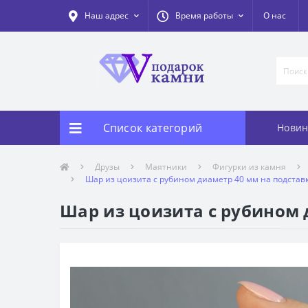
Наш адрес
Время работы
О нас
Список категорий
Новин
Друзы
Маятники
Фигурки из камня
Шар из цоизита с рубином диаметр 40 мм на подстав
Шар из цоизита с рубином 