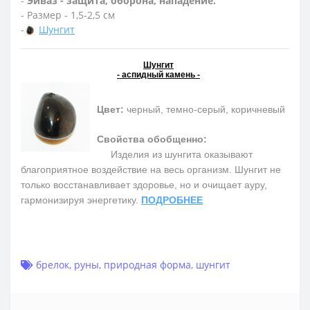
-
Эйваз - защита, оборона, нападение.
- Размер - 1,5-2,5 см
-
Шунгит
Шунгит
- аспидный камень -
Цвет:
черный, темно-серый, коричневый
Свойства обобщенно:
Изделия из шунгита оказывают
благоприятное воздействие на весь организм. Шунгит не
только восстанавливает здоровье, но и очищает ауру,
гармонизируя энергетику.
ПОДРОБНЕЕ
брелок
,
руны
,
природная форма
,
шунгит