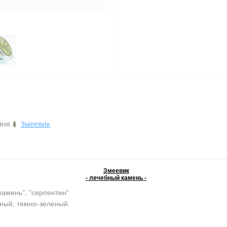
мня
Змеевик
Змеевик
- лечебный камень -
камень", "серпентин"
ный, темно-зеленый.