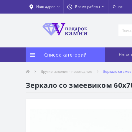
Наш адрес
Время работы
О нас
Список категорий
Новин
Другие изделия - новогодние
Зеркало со зме
Зеркало со змеевиком 60х7