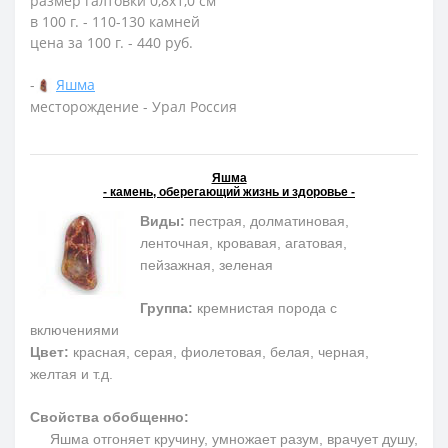
размер галтовки 0,8х1,0 см
в 100 г. - 110-130 камней
цена за 100 г. - 440 руб.
-
Яшма
месторождение - Урал Россия
Яшма
- камень, оберегающий жизнь и здоровье -
Виды:
пестрая, долматиновая,
ленточная, кровавая, агатовая,
пейзажная, зеленая
Группа:
кремнистая порода с
включениями
Цвет:
красная, серая, фиолетовая, белая, черная,
желтая и т.д.
Свойства обобщенно:
Яшма отгоняет кручину, умножает разум, врачует душу,