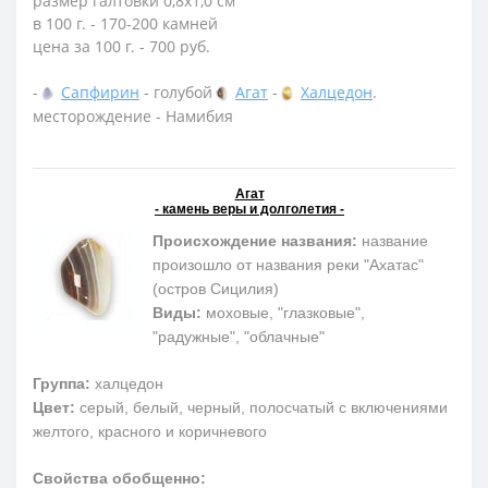
размер галтовки 0,8х1,0 см
в 100 г. - 170-200 камней
цена за 100 г. - 700 руб.
-
Сапфирин
- голубой
Агат
-
Халцедон
.
месторождение - Намибия
Агат
- камень веры и долголетия -
Происхождение названия:
название
произошло от названия реки "Ахатас"
(остров Сицилия)
Виды:
моховые, "глазковые",
"радужные", "облачные"
Группа:
халцедон
Цвет:
серый, белый, черный, полосчатый с включениями
желтого, красного и коричневого
Свойства обобщенно: