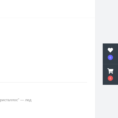
0
0
кристаллос" — лед