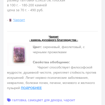
размер галтовки 0,5x0,8 см, плоская
в 100 г. - 180-200 камней
цена за 70 г. - 490 руб.
-
Чароит
Чароит
- камень духовного благородства -
Цвет:
сиреневый, фиолетовый, с
черными прожилками
Свойства обобщенно:
Чароит способствует философской
мудрости, душевной чистоте, укрепляет стойкость против
искушений. Лечит нервно-психические заболевания,
невралгию, болезни почек, печени, мочевого и желчного
пузырей
ПОДРОБНЕЕ
галтовка
,
самоцвет для декора
,
чароит