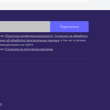
Подписаться
иями
Политики конфиденциальности
,
Согласия на обработку
ния об обработке персональных данных
, а так же со всеми
змещенными на сайте
иями
Согласия на получение рекламы
)