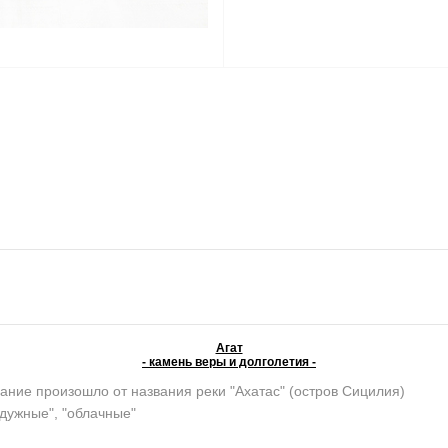
Агат
- камень веры и долголетия -
ание произошло от названия реки "Ахатас" (остров Сицилия)
адужные", "облачные"