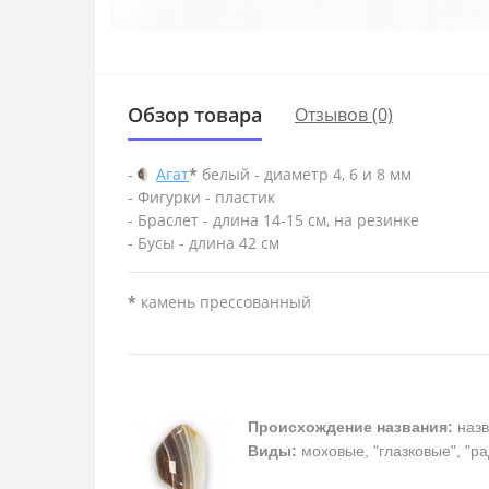
Обзор товара
Отзывов (0)
-
Агат
*
белый - диаметр 4, 6 и 8 мм
- Фигурки - пластик
- Браслет - длина 14-15 см, на резинке
- Бусы - длина 42 см
*
камень прессованный
Происхождение названия:
назв
Виды:
моховые, "глазковые", "р