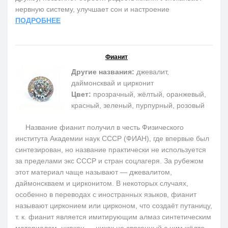
нервную систему, улучшает сон и настроение
ПОДРОБНЕЕ
Фианит
Другие названия:
джевалит,
даймонсквай и цирконит
Цвет:
прозрачный, жёлтый, оранжевый,
красный, зеленый, пурпурный, розовый
Название фианит получил в честь Физического
института Академии наук СССР (ФИАН), где впервые был
синтезирован, но название практически не используется
за пределами экс СССР и стран соцлагеря. За рубежом
этот материал чаще называют — джевалитом,
даймонскваем и цирконитом. В некоторых случаях,
особенно в переводах с иностранных языков, фианит
называют цирконием или цирконом, что создаёт путаницу,
т. к. фианит является имитирующим алмаз синтетическим
материалом, циркон — никак не связанный с ним жёлто-