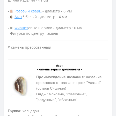
Длина изделия - 41 см
-
Розовый кварц
- диаметр - 6 мм
-
Агат
*
белый - диаметр - 4 мм
-
Фианит
овые шарики - диаметр 10 мм
- Фигурка по центру - эмаль
*
камень прессованный
Агат
- камень веры и долголетия -
Происхождение названия:
название
произошло от названия реки "Ахатас"
(остров Сицилия)
Виды:
моховые, "глазковые",
"радужные", "облачные"
Группа:
халцедон